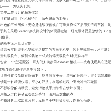
的复消色差前置光学元件和目镜，使放大倍率可达 2× 至 250×。分辨
量——一切取决于您。
繁重工作设计的精密仪器：
有坚固耐用的机械特性，适合繁重的工作；
色的三维图像：无论是连续变倍或在可重复模式下启用变倍调节器，均
其它采用Greenough光路设计的体现显微镜，研究级体视显微镜的 35
到疲劳。
的所有应用量身定制：
高效实用型主机架或灵活稳定的万向主机架，透射光或偏光，均可满足
动载物台、倾斜式载物台或旋转偏光载物台J准定位样品；
含一个c型适配器，可方便安装蔡司Axiocam相机——或者使用其它适
视显微镜操作注意事项如下：
部件直接暴露在阳光下，应放置在干燥、清洁的环境中，避免高温和剧
是一种精密仪器，应小心轻放，在运输过程中避免冲击和碰撞；
影响像的清晰度，避免污物或手指印留在镜片表面；
相反方向转动左右变焦手轮，否则会发生故障；
摄影机上取出胶片时，应用单手扶住摄影机，以免它倾倒。