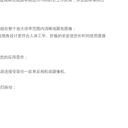
率提高两倍或拥有高达287mm的长工作距离，并且始终保持出
能在整个放大倍率范围内清晰地聚焦图像；
° 低视角设计更符合人体工学。舒服的坐姿使您长时间使用显微
您的应用需求；
配器连接安装任一款单反相机或摄像机。
烈振动；