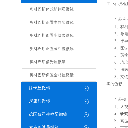
工业在线检
奥林巴斯体式解刨显微镜
产品应
奥林巴斯正置生物显微镜
1、材料检
2、微电子
奥林巴斯倒置生物显微镜
3、半导体
4、医学技
奥林巴斯正置金相显微镜
5、药物：
奥林巴斯偏光显微镜
6、琉璃纤
7、法医学
奥林巴斯倒置金相显微镜
8、文物修
实的色彩。
徕卡显微镜
产品特
尼康显微镜
1、大视
a、
研究
德国蔡司生物显微镜
b、高达 1
麦克奥迪显微镜