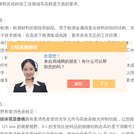
测和其他科技工业领域等高精度方面的要求。
用：
测：检测材料的裂纹和缺陷。用于检测金属或复合材料的组织结构、失
技术领域：在高倍下检测集成电路，要求具有充足的工作距离；
行业：芯片刻蚀后检测探针的布局和排序，保证1流的大景深3D成像；
术：检测模制品的微小偏差——要求在高倍下观察，并具有足够的工作
欢迎您！
检测双折射蛋白晶体的形成；检测粉状物质的纯净度和不规则组织；
来自局域网的朋友！有什么可以帮
维技术：涂层检测；小型机械零部件的几何形态测定；微型透明导体成
助您的吗？
：织物、头发和其他痕迹的分析；粉状物质（药）的检测和分析，以用
复：鉴定和处理颜料涂层；大样品上的颜料残留物分析、鉴定——要求
点：
野和复消色差校正：
级体视显微镜
拥有复消色差变倍光学元件与高效杂散光抑制功能，让您能
21 mm 的观察视野。8:1 的变倍比使样品的细微结构在高衬度下清晰可