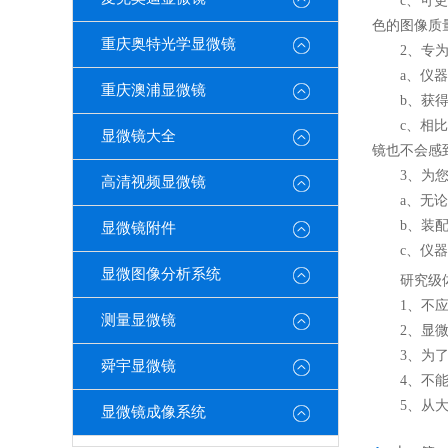
c、可更换
色的图像质
重庆奥特光学显微镜
2、专为
a、仪器具
重庆澳浦显微镜
b、获得出
c、相比于
显微镜大全
镜也不会感
3、为您
高清视频显微镜
a、无论是
b、装配滑
显微镜附件
c、仪器包
显微图像分析系统
研究级体
1、不应让
测量显微镜
2、显微镜
3、为了不
舜宇显微镜
4、不能用
5、从大型
显微镜成像系统