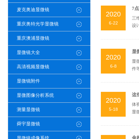
7
麦克奥迪显微镜
2020
三
6-22
重庆奥特光学显微镜
设
求提
重庆澳浦显微镜
显
显微镜大全
2020
显
6-8
高清视频显微镜
件
统重
显微镜附件
这
显微图像分析系统
2020
体
5-18
测量显微镜
显
自动
舜宇显微镜
金
显微镜成像系统