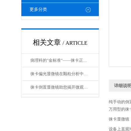
更多分类
相关文章
/ ARTICLE
病理科的“金标准“——徕卡正置显微镜在临床诊断中不可替代的地位
徕卡偏光显微镜在颗粒分析中的优势和应用
详细说
徕卡倒置显微镜助您揭开微观世界的神秘面纱
纯手动的倒置研
万用型的徕卡
徕卡显微镜
设备上直观