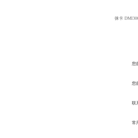
徕卡 DMI
您
您
联
常