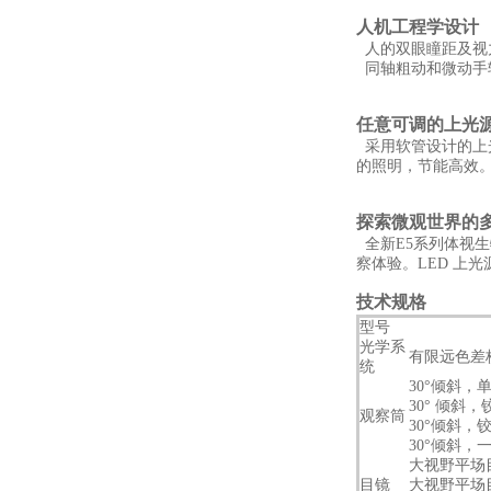
人机工程学设计
人的双眼瞳距及视力
同轴粗动和微动手轮
任意可调的上光源 
采用软管设计的上光
的照明，节能高效
探索微观世界的
全新E5系列体视
察体验。LED 上
技术规格
型号
光学系
有限远色差
统
30°倾斜，
30° 倾斜
观察筒
30°倾斜，
30°倾斜，
大视野平场目镜
目镜
大视野平场目