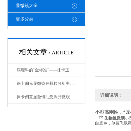
显微镜大全
更多分类
相关文章
/ ARTICLE
病理科的“金标准“——徕卡正置显微镜在临床诊断中不可替代的地位
徕卡偏光显微镜在颗粒分析中的优势和应用
详细说明：
徕卡倒置显微镜助您揭开微观世界的神秘面纱
小型高刚性，*匠
E5
生物显微镜
小
白底色，侧翼飞飘