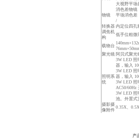
大视野平场目
消色差物镜（
物镜
平场消色差（4
/
转换器
内定位四孔
调焦机
低手位粗微同
构
140mm×1
载物台
76mm×50m
聚光镜
阿贝式聚光镜
3W LE
器，输入 100
3W LE
照明系
器，输入 100
统
3W LED 
AC50/60H
3W LED
池。外置式宽电
摄影摄
0.35X、0
像附件
产