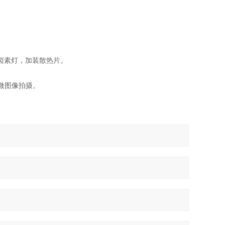
W卤素灯，加装散热片。
微图像拍摄。