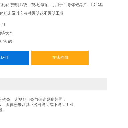
“柯勒"照明系统，视场清晰。可用于半导体硅晶片、LCD基
体粉未及其它各种透明或不透明工业
生物学、金属学、矿物学、精密工程学、电子工程学等研究
-TR
微镜大全
6-08-05
系我们
在线咨询
暗场物镜、大视野目镜与偏光观察装置，
路板、固体粉未及其它各种透明或不透明工业
.