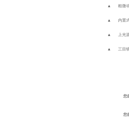
▲ 粗微动
▲ 内置式
▲ 上光源
▲ 三目镜
您
您