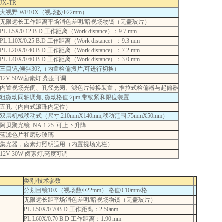
JX-TR
大视野 WF10X（视场数Φ22mm）
无限远长工作距离平场消色差明/暗视场物镜（无盖玻片）
PL L5X/0.12 B.D 工作距离（Work distance）：9.7 mm
PL L10X/0.25 B.D 工作距离（Work distance）：9.3 mm
PL L20X/0.40 B.D 工作距离（Work distance）：7.2 mm
PL L40X/0.60 B.D 工作距离（Work distance）：3.0 mm
三目镜,倾斜30?,（内置检偏振片,可进行切换）
12V 50W卤素灯,亮度可调
内置视场光阑、孔径光阑、滤色片转换装置，推拉式检偏器与起偏器
粗微动同轴调焦, 微动格值:2μm,带锁紧和限位装置
五孔（内向式滚珠内定位）
双层机械移动式（尺寸:210mmX140mm,移动范围:75mmX50mm）
阿贝聚光镜 NA.1.25 可上下升降
蓝滤色片和磨砂玻璃
集光器，卤素灯照明适用（内置视场光栏）
12V 30W 卤素灯,亮度可调
类别/技术参数
分划目镜10X（视场数Φ22mm） 格值0.10mm/格
无限远长距平场消色差明/暗视场物镜（无盖玻片）
PL L50X/0.70B.D 工作距离：2.50mm
PL L60X/0.70 B.D 工作距离：1.90 mm