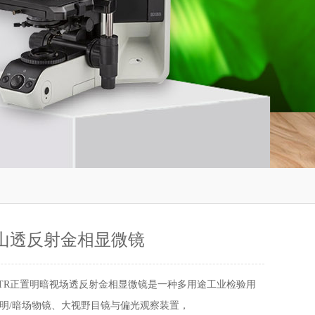
R唐山透反射金相显微镜
X-TR正置明暗视场透反射金相显微镜是一种多用途工业检验用
明/暗场物镜、大视野目镜与偏光观察装置，