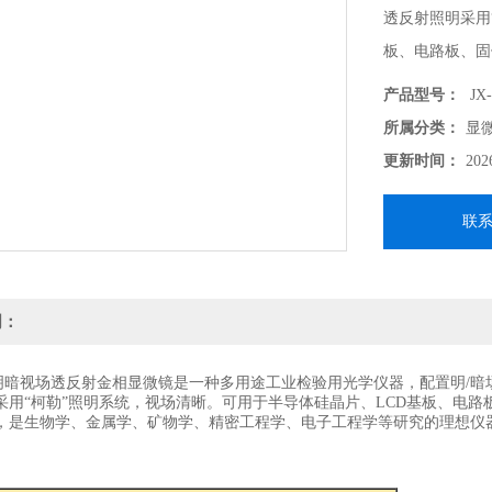
透反射照明采用
板、电路板、固
试样的检验，是
产品型号：
JX
的理想仪器.
所属分类：
显
更新时间：
202
联
明：
正置明暗视场透反射金相显微镜是一种多用途工业检验用光学仪器，配置明/
采用“柯勒”照明系统，视场清晰。可用于半导体硅晶片、LCD基板、电
，是生物学、金属学、矿物学、精密工程学、电子工程学等研究的理想仪器