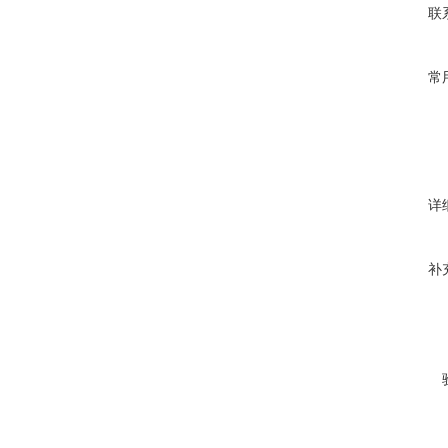
联
常
详
补