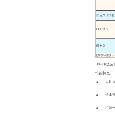
滤色片（透射
CCD接头
摄像仪
数码相机接头
JX-TR透
性能特点
▲ 采用无
▲ 长工作
▲ 广角平