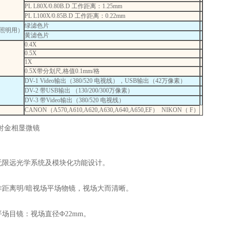
PL L80X/0.80B.D 工作距离：1.25mm
PL L100X/0.85B.D 工作距离：0.22mm
绿滤色片
照明用）
黄滤色片
0.4X
0.5X
1X
0.5X带分划尺,格值0.1mm/格
DV-1 Video输出（380/520 电视线），USB输出（42万像素）
DV-2 带USB输出 （130/200/300万像素）
DV-3 带Video输出（380/520 电视线）
CANON（A570,A610,A620,A630,A640,A650,EF） NIKON（ F）
反射金相显微镜
限远光学系统及模块化功能设计。
距离明/暗视场平场物镜，视场大而清晰。
场目镜：视场直径Ф22mm。