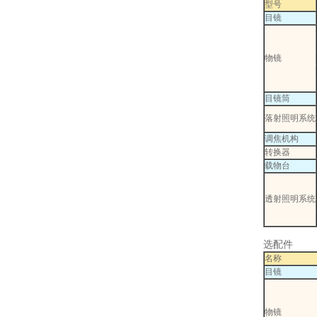
型号
目镜
物镜
目镜筒
落射照明系统
调焦机构
转换器
载物台
透射照明系统
选配件
名称
目镜
物镜