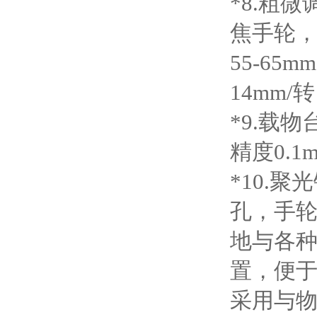
*8.粗
焦手轮
55-65
14mm
*9.载物
精度0.
*10.
孔，手
地与各
置，便
采用与