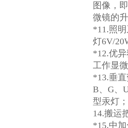
图像，
微镜的
*11.
灯6V/
*12.
工作显
*13.
B、G、
型汞灯；
14.搬
*15.中