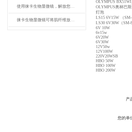
OLYMPUS BX51WI
使用徕卡生物显微镜，解放您的大脑！
OLYMPUS奥林巴
灯泡
LS15 6V15W （SM
徕卡生物显微镜可将肌纤维放在一特制的架上
LS30 6V30W（SM
6V 10W 
6v15w S
6V20W CHK2
6V30W BX41 BX
12V50w BX/B
12V100W BX1
220V20WSB
HBO 50W CH
HBO 100W B
HBO 200W
产
您的单