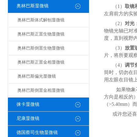
奥林巴斯显微镜
（
1
）
取镜
左肩前方的实
奥林巴斯体式解刨显微镜
（
2
）
对光
物镜光轴已对
奥林巴斯正置生物显微镜
度，直到视野
（
3
）
放置
奥林巴斯倒置生物显微镜
片，将所要观
奥林巴斯正置金相显微镜
（
4
）
调节
筒时，切勿在
奥林巴斯偏光显微镜
用左眼在目镜
如果物象
奥林巴斯倒置金相显微镜
方向是相反的
（>
5.40mm
）
徕卡显微镜
或许您还喜
尼康显微镜
德国蔡司生物显微镜