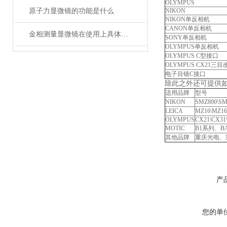
OLYMPUS
原子力显微镜的功能是什么
NIKON
NIKON单反相机
CANON单反相机
金相测量显微镜在使用上具体采用了什么原理和特点？
SONY单反相机
OLYMPUS单反相机
OLYMPUS C型接口
OLYMPUS CX21三目
电子目镜C接口
除此之外还可提供
适用品牌
型号
NIKON
SMZ800\SM
LEICA
MZ16\MZ1
OLYMPUS
CX21\CX31
MOTIC
B1系列、BA2
其他品牌
重庆光电、
产
您的单