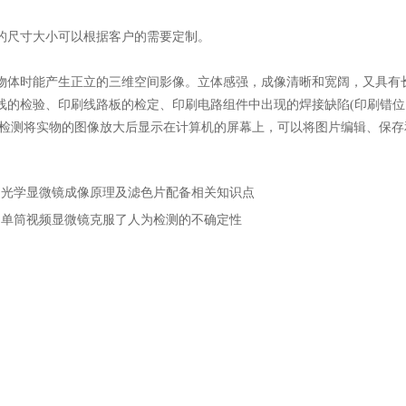
尺寸大小可以根据客户的需要定制。
时能产生正立的三维空间影像。立体感强，成像清晰和宽阔，又具有长
线的检验、印刷线路板的检定、印刷电路组件中出现的焊接缺陷(印刷错位、
筒检测将实物的图像放大后显示在计算机的屏幕上，可以将图片编辑、保
：
光学显微镜成像原理及滤色片配备相关知识点
：
单筒视频显微镜克服了人为检测的不确定性