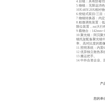
4.目镜：具有防霉
5.物镜：无限远消色差
10X\40X\20X相
6.绞链式双目/三目
7.物镜转换器：内
8.粗微调焦装置：低
限位装置，zui大行
9.载物台：142m
10.聚光镜：阿贝
镜托架配备聚光镜
率、高对比度的图
11.照明系统：内置
12.优异独立散热
13.搬运把手。
14.中外合资企业、国
产
您的单