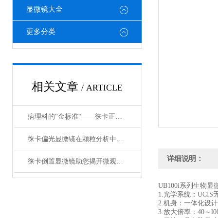
显微镜大全
更多分类
相关文章
/ ARTICLE
病理科的“金标准“——徕卡正置显微镜在临床诊断中不可替代的地位
徕卡偏光显微镜在颗粒分析中的优势和应用
详细说明：
徕卡倒置显微镜助您揭开微观世界的神秘面纱
UB100i系列生物
1.光学系统：UC
2.机身：一体化设
3.放大倍率：40～l0